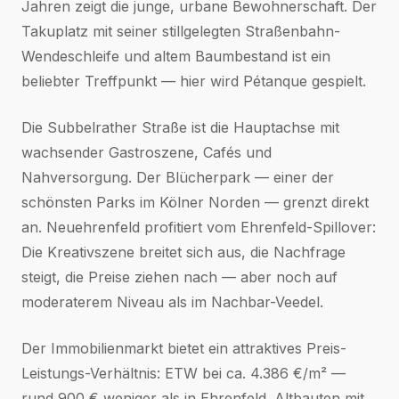
Jahren zeigt die junge, urbane Bewohnerschaft. Der
Takuplatz mit seiner stillgelegten Straßenbahn-
Wendeschleife und altem Baumbestand ist ein
beliebter Treffpunkt — hier wird Pétanque gespielt.
Die Subbelrather Straße ist die Hauptachse mit
wachsender Gastroszene, Cafés und
Nahversorgung. Der Blücherpark — einer der
schönsten Parks im Kölner Norden — grenzt direkt
an. Neuehrenfeld profitiert vom Ehrenfeld-Spillover:
Die Kreativszene breitet sich aus, die Nachfrage
steigt, die Preise ziehen nach — aber noch auf
moderaterem Niveau als im Nachbar-Veedel.
Der Immobilienmarkt bietet ein attraktives Preis-
Leistungs-Verhältnis: ETW bei ca. 4.386 €/m² —
rund 900 € weniger als in Ehrenfeld. Altbauten mit