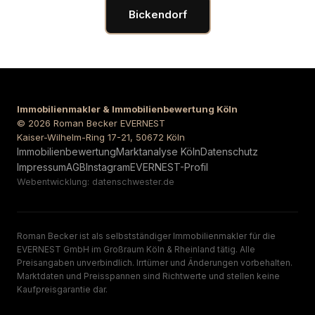
Bickendorf
Immobilienmakler & Immobilienbewertung Köln
© 2026 Roman Becker EVERNEST
Kaiser-Wilhelm-Ring 17-21, 50672 Köln
Immobilienbewertung
Marktanalyse Köln
Datenschutz
Impressum
AGB
Instagram
EVERNEST-Profil
Webentwicklung: datenschwester.de
Roman Becker ist als selbstständiger Immobilienmakler für die
EVERNEST GmbH im Großraum Köln & Rheinland tätig. Alle
Preisangaben unverbindlich. Irrtümer und Änderungen vorbehalten.
Marktdaten und Preisspannen sind Richtwerte und stellen keine
Kaufpreisgarantie dar.