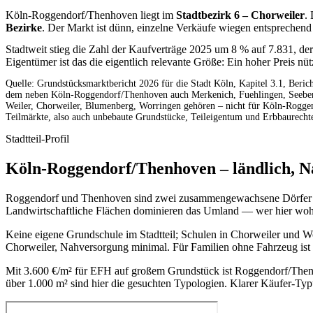
Köln-Roggendorf/Thenhoven liegt im
Stadtbezirk 6 – Chorweiler
.
Bezirke
. Der Markt ist dünn, einzelne Verkäufe wiegen entsprechend
Stadtweit stieg die Zahl der Kaufverträge 2025 um 8 % auf 7.831, d
Eigentümer ist das die eigentlich relevante Größe: Ein hoher Preis nü
Quelle: Grundstücksmarktbericht 2026 für die Stadt Köln, Kapitel 3.1, Berich
dem neben Köln-Roggendorf/Thenhoven auch Merkenich, Fuehlingen, Seeberg
Weiler, Chorweiler, Blumenberg, Worringen gehören – nicht für Köln-Roggen
Teilmärkte, also auch unbebaute Grundstücke, Teileigentum und Erbbaurecht
Stadtteil-Profil
Köln-Roggendorf/Thenhoven – ländlich, Na
Roggendorf und Thenhoven sind zwei zusammengewachsene Dörfer im ä
Landwirtschaftliche Flächen dominieren das Umland — wer hier wohnt
Keine eigene Grundschule im Stadtteil; Schulen in Chorweiler und W
Chorweiler, Nahversorgung minimal. Für Familien ohne Fahrzeug ist d
Mit 3.600 €/m² für EFH auf großem Grundstück ist Roggendorf/Thenh
über 1.000 m² sind hier die gesuchten Typologien. Klarer Käufer-Typu