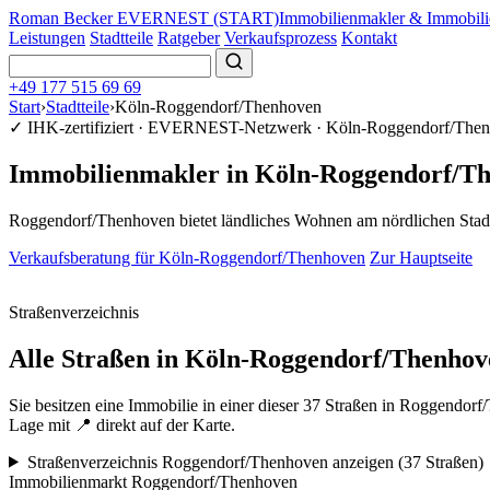
Roman Becker EVERNEST
(START)
Immobilienmakler & Immobil
Leistungen
Stadtteile
Ratgeber
Verkaufsprozess
Kontakt
+49 177 515 69 69
Start
›
Stadtteile
›
Köln-Roggendorf/Thenhoven
✓ IHK-zertifiziert · EVERNEST-Netzwerk · Köln-Roggendorf/The
Immobilienmakler in Köln-Roggendorf/T
Roggendorf/Thenhoven bietet ländliches Wohnen am nördlichen Stadt
Verkaufsberatung für Köln-Roggendorf/Thenhoven
Zur Hauptseite
Marktwert Ihrer Immobilie in Köln-Roggendorf/Thenhoven – kostenfre
Straßenverzeichnis
Alle Straßen in Köln-Roggendorf/Thenhov
Sie besitzen eine Immobilie in einer dieser 37 Straßen in Roggendorf
Lage mit 📍 direkt auf der Karte.
Straßenverzeichnis Roggendorf/Thenhoven anzeigen (37 Straßen)
Immobilienmarkt Roggendorf/Thenhoven