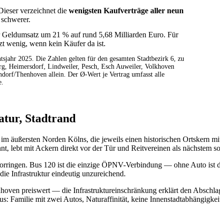
 Dieser verzeichnet die
wenigsten Kaufverträge aller neun
 schwerer.
er Geldumsatz um 21 % auf rund 5,68 Milliarden Euro. Für
tzt wenig, wenn kein Käufer da ist.
tsjahr 2025. Die Zahlen gelten für den gesamten Stadtbezirk 6, zu
, Heimersdorf, Lindweiler, Pesch, Esch Auweiler, Volkhoven
dorf/Thenhoven allein. Der Ø-Wert je Vertrag umfasst alle
e.
tur, Stadtrand
ußersten Norden Kölns, die jeweils einen historischen Ortskern mit
, lebt mit Ackern direkt vor der Tür und Reitvereinen als nächstem s
orringen. Bus 120 ist die einzige ÖPNV-Verbindung — ohne Auto ist der
ie Infrastruktur eindeutig unzureichend.
oven preiswert — die Infrastruktureinschränkung erklärt den Abschl
s: Familie mit zwei Autos, Naturaffinität, keine Innenstadtabhängigkei