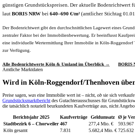
günstigen Grundstückspreisen. Der aktuelle Bodenrichtwert 
laut
BORIS NRW
bei
640–690 €/m²
(amtlicher Stichtag 01.0
Der Bodenrichtwert gibt den durchschnittlichen Lagewert eines Grund
zentraler Faktor bei der Immobilienbewertung. Er beeinflusst Kaufprei
eine individuelle Wertermittlung Ihrer Immobilie in Köln-Roggendorf
zur Verfügung.
Alle Bodenrichtwerte Köln & Umland im Überblick →
BORIS N
Amtliche Marktdaten
Wird in Köln-Roggendorf/Thenhoven über
Preise sagen,
was
eine Immobilie wert ist – nicht,
ob
sie sich verkaufe
Grundstücksmarktbericht
des Gutachterausschusses für Grundstückswer
die tatsächlich notariell beurkundeten Kaufverträge aus, nicht Angebot
Berichtsjahr 2025
Kaufverträge
Geldumsatz
Ø je Ve
Stadtbezirk 6 – Chorweiler
467
277,4 Mio. €
593.967
Köln gesamt
7.831
5.682,4 Mio. €
725.632