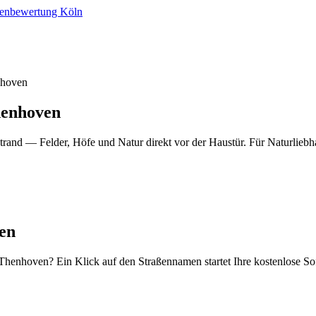
ienbewertung Köln
nhoven
henhoven
rand — Felder, Höfe und Natur direkt vor der Haustür. Für Naturlieb
i und diskret.
en
/Thenhoven? Ein Klick auf den Straßennamen startet Ihre kostenlose So