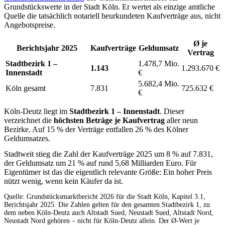
Grundstückswerte in der Stadt Köln. Er wertet als einzige amtliche
Quelle die tatsächlich notariell beurkundeten Kaufverträge aus, nicht
Angebotspreise.
Ø je
Berichtsjahr 2025
Kaufverträge
Geldumsatz
Vertrag
Stadtbezirk 1 –
1.478,7 Mio.
1.143
1.293.670 €
Innenstadt
€
5.682,4 Mio.
Köln gesamt
7.831
725.632 €
€
Köln-Deutz liegt im
Stadtbezirk 1 – Innenstadt
. Dieser
verzeichnet die
höchsten Beträge je Kaufvertrag
aller neun
Bezirke. Auf 15 % der Verträge entfallen 26 % des Kölner
Geldumsatzes.
Stadtweit stieg die Zahl der Kaufverträge 2025 um 8 % auf 7.831,
der Geldumsatz um 21 % auf rund 5,68 Milliarden Euro. Für
Eigentümer ist das die eigentlich relevante Größe: Ein hoher Preis
nützt wenig, wenn kein Käufer da ist.
Quelle: Grundstücksmarktbericht 2026 für die Stadt Köln, Kapitel 3.1,
Berichtsjahr 2025. Die Zahlen gelten für den gesamten Stadtbezirk 1, zu
dem neben Köln-Deutz auch Altstadt Sued, Neustadt Sued, Altstadt Nord,
Neustadt Nord gehören – nicht für Köln-Deutz allein. Der Ø-Wert je