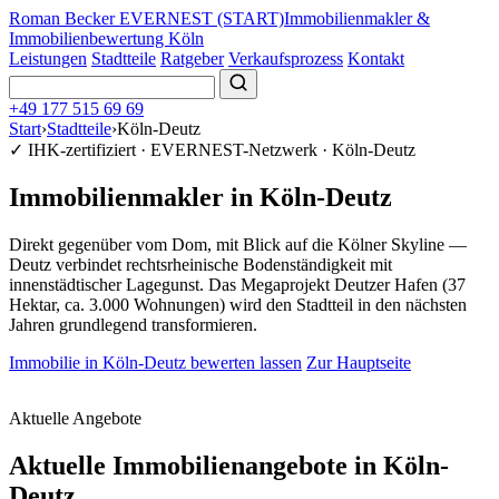
Roman Becker EVERNEST
(START)
Immobilienmakler &
Immobilienbewertung Köln
Leistungen
Stadtteile
Ratgeber
Verkaufsprozess
Kontakt
+49 177 515 69 69
Start
›
Stadtteile
›
Köln-Deutz
✓ IHK-zertifiziert · EVERNEST-Netzwerk · Köln-Deutz
Immobilienmakler in Köln-Deutz
Direkt gegenüber vom Dom, mit Blick auf die Kölner Skyline —
Deutz verbindet rechtsrheinische Bodenständigkeit mit
innenstädtischer Lagegunst. Das Megaprojekt Deutzer Hafen (37
Hektar, ca. 3.000 Wohnungen) wird den Stadtteil in den nächsten
Jahren grundlegend transformieren.
Immobilie in Köln-Deutz bewerten lassen
Zur Hauptseite
Wertermittlung für Köln-Deutz: kostenfrei, diskret, persönlich.
Aktuelle Angebote
Aktuelle Immobilienangebote in Köln-
Deutz