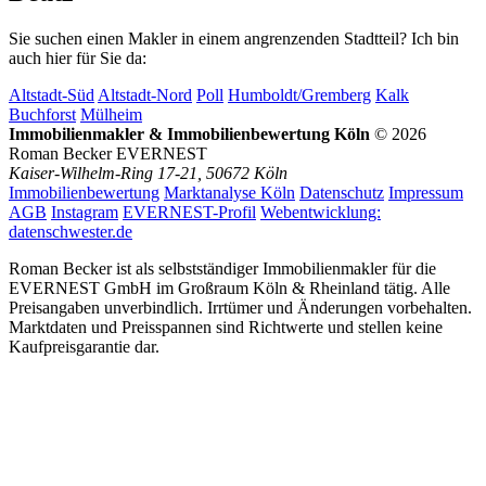
Sie suchen einen Makler in einem angrenzenden Stadtteil? Ich bin
auch hier für Sie da:
Altstadt-Süd
Altstadt-Nord
Poll
Humboldt/Gremberg
Kalk
Buchforst
Mülheim
Immobilienmakler & Immobilienbewertung Köln
© 2026
Roman Becker EVERNEST
Kaiser-Wilhelm-Ring 17-21, 50672 Köln
Immobilienbewertung
Marktanalyse Köln
Datenschutz
Impressum
AGB
Instagram
EVERNEST-Profil
Webentwicklung:
datenschwester.de
Roman Becker ist als selbstständiger Immobilienmakler für die
EVERNEST GmbH im Großraum Köln & Rheinland tätig. Alle
Preisangaben unverbindlich. Irrtümer und Änderungen vorbehalten.
Marktdaten und Preisspannen sind Richtwerte und stellen keine
Kaufpreisgarantie dar.