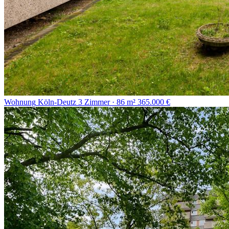
Wohnung
Köln-Deutz
3 Zimmer · 86 m²
365.000 €