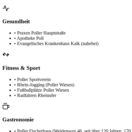
Gesundheit
•
Praxen Poller Hauptstraße
•
Apotheke Poll
•
Evangelisches Krankenhaus Kalk (nahebei)
Fitness & Sport
•
Poller Sportverein
•
Rhein-Jogging (Poller Wiesen)
•
Fußballplätze Poller Wiesen
•
Radfahren Rheinufer
Gastronomie
•
Poller Fischerhaus (Weidenweg 46, seit über 120 Jahren, 170 