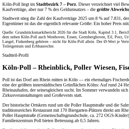
Köln-Poll liegt im
Stadtbezirk 7 – Porz
. Dieser verzeichnet viel B
Kaufverträge, aber nur 7 % des Geldumsatzes – die
größte Abweich
Stadtweit stieg die Zahl der Kaufverträge 2025 um 8 % auf 7.831, d
Eigentümer ist das die eigentlich relevante Größe: Ein hoher Preis nü
Quelle: Grundstücksmarktbericht 2026 für die Stadt Köln, Kapitel 3.1, Berich
dem neben Köln-Poll auch Westhoven, Ensen, Gremberghoven, Eil, Porz, Urb
Langel, Finkenberg gehören – nicht für Köln-Poll allein. Der Ø-Wert je Vert
Teileigentum und Erbbaurechte.
Stadtteil-Profil
Köln-Poll – Rheinblick, Poller Wiesen, Fi
Poll ist das Dorf am Rhein mitten in Köln — ein ehemaliges Fischer
eine der größten innerstädtischen Grünflächen Kölns: Auf rund 24 He
Rheinauhafen, der seinesgleichen sucht. Im Sommer verwandeln sich
Zirkusveranstaltungen und Großevents statt.
Der historische Ortskern rund um die Poller Hauptstraße und die Sa
traditionsreiches Restaurant mit 170 Biergarten-Plätzen direkt am Rh
Poller Hauptstraße (Gemeinschaftsgrundschule, ca. 272 OGS-Kinder
Familienzentrum Poll bieten Betreuung ab 0,5 Jahren.