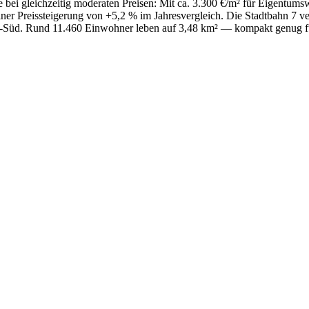
ge bei gleichzeitig moderaten Preisen: Mit ca. 3.300 €/m² für Eigentums
ner Preissteigerung von +5,2 % im Jahresvergleich. Die Stadtbahn 7 v
adt-Süd. Rund 11.460 Einwohner leben auf 3,48 km² — kompakt genug fü