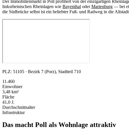
Der Immobilienmarkt in Poll profitiert von der einzigartigen Rheinla
linksrheinischen Rheinlagen wie
Bayenthal
oder
Marienburg
— bei ei
die Südbrücke selbst ist ein beliebter Fuß- und Radweg in die Altst
PLZ: 51105 · Bezirk 7 (Porz), Stadtteil 710
11.460
Einwohner
3,48 km²
Fläche
41,0 J.
Durchschnittsalter
Infrastruktur
Das macht Poll als Wohnlage attraktiv