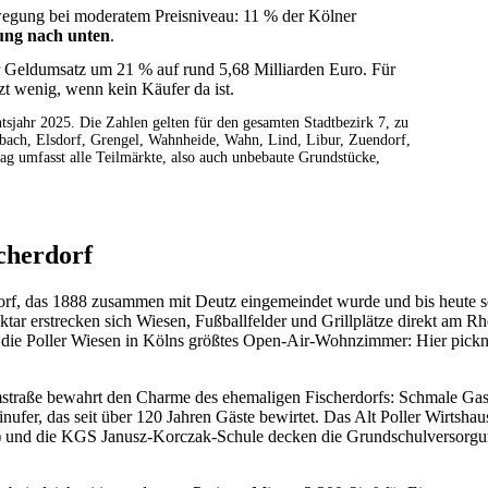
ewegung bei moderatem Preisniveau: 11 % der Kölner
ung nach unten
.
er Geldumsatz um 21 % auf rund 5,68 Milliarden Euro. Für
tzt wenig, wenn kein Käufer da ist.
tsjahr 2025. Die Zahlen gelten für den gesamten Stadtbezirk 7, zu
ach, Elsdorf, Grengel, Wahnheide, Wahn, Lind, Libur, Zuendorf,
rag umfasst alle Teilmärkte, also auch unbebaute Grundstücke,
scherdorf
dorf, das 1888 zusammen mit Deutz eingemeindet wurde und bis heute se
ktar erstrecken sich Wiesen, Fußballfelder und Grillplätze direkt am 
 die Poller Wiesen in Kölns größtes Open-Air-Wohnzimmer: Hier pickn
lmstraße bewahrt den Charme des ehemaligen Fischerdorfs: Schmale Ga
einufer, das seit über 120 Jahren Gäste bewirtet. Das Alt Poller Wirts
) und die KGS Janusz-Korczak-Schule decken die Grundschulversorgun